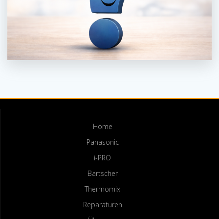
Home
Panasonic
i-PRO
Bartscher
Thermomix
Reparaturen